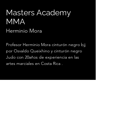
Masters Academy
MMA
Herminio Mora
Profesor Herminio Mora cinturón negro bjj 
por Osvaldo Queixhino y cinturón negro 
Judo con 20años de experiencia en las 
artes marciales en Costa Rica .
herminiomv29@hotmail.com
+506 88463691
Ares BJJ